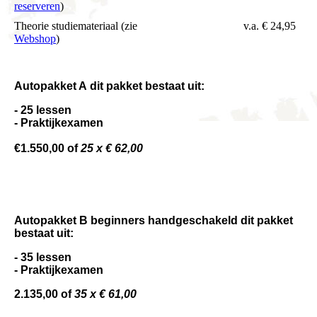
reserveren
)
Theorie studiemateriaal (zie
v.a. € 24,95
Webshop
)
Autopakket A
d
it pakket bestaat uit:
- 25 lessen
- Praktijkexamen
€1.550,00 of
25 x € 62,00
Autopakket B b
eginners handgeschakeld d
it pakket
bestaat uit:
- 35 lessen
- Praktijkexamen
2.135,00 of
35 x € 61,00